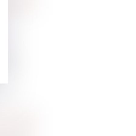
ELS
u champ
 et régime