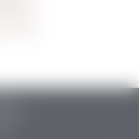
nnables,
ARLAT
stide Briand
 la Canéda
34 88
 15 47