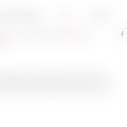
ces immobilières
Actus
Contact
LES ET COMPTES ANNUELS
E
olidés est exclue du champ d’application du
 comptes infidèles, elle peut, en cas de
oursuivie sous les qualifications de faux et/ou