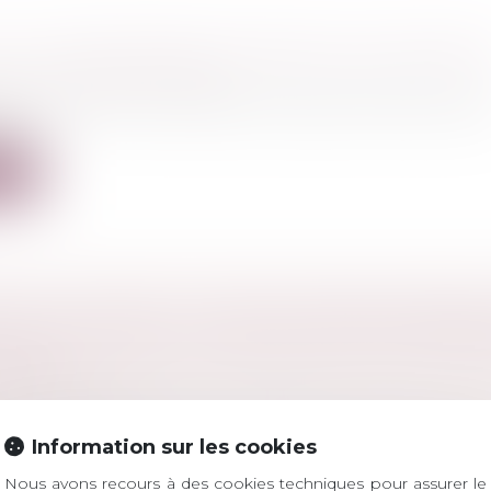
UR LA RESPONSABILITÉ PÉNALE DES MINEUR
l
/
Droit pénal des mineurs
qui a commis une infraction ne peut en être tenu po
re...
ite
 DE LA DGCCRF : 6 MOIS DE PRISON FERME
UTIONS HYDRO-ALCOOLIQUES NON CONFOR
EUSES
a consommation
premier semestre 2020, la DGCCRF poursuit son actio
Information sur les cookies
Nous avons recours à des cookies techniques pour assurer le