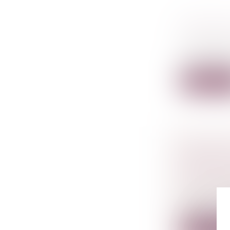
POINT S
Droit péna
Un mineur 
pénalement 
Lire la su
ENQUÊTE
DES SOL
DANGER
Droit de l
Depuis le 
s’assurer...