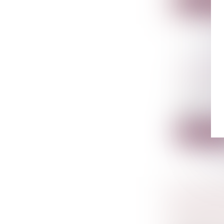
Lire la su
COMPTES
INFIDÈLE
Droit péna
Si la prés
d’appli...
Lire la su
UN MARIA
Droit de la
matrimoni