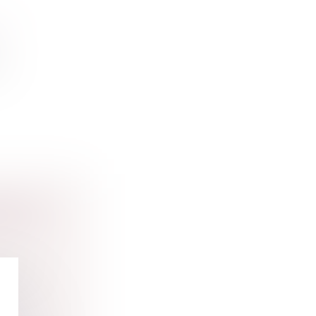
S
ur
 POUR
MES ET
n pour