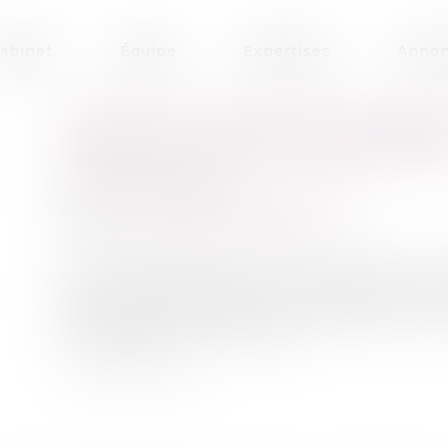
abinet
Équipe
Expertises
Annon
COMPTES CONSOLIDÉS INFIDÈ
INFIDÈLES : NE PAS CONFONDR
Publié le :
15/04/2021
Droit pénal
/
Droit pénal des affaires
Source :
www.dalloz-actualite.fr
Si la présentation des comptes annuels cons
délit de présentation ou publication de
survalorisation frauduleuse des actifs, être p
d’usage de faux...
Lire la suite