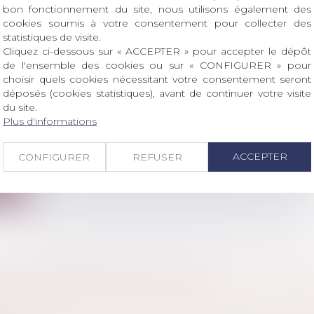
ite
bon fonctionnement du site, nous utilisons également des
cookies soumis à votre consentement pour collecter des
statistiques de visite.
Cliquez ci-dessous sur « ACCEPTER » pour accepter le dépôt
de l'ensemble des cookies ou sur « CONFIGURER » pour
choisir quels cookies nécessitant votre consentement seront
 CONSOLIDÉS INFIDÈLES ET COMPTES ANNU
déposés (cookies statistiques), avant de continuer votre visite
du site.
S : NE PAS CONFONDRE
Plus d'informations
l
/
Droit pénal des affaires
entation des comptes annuels consolidés est exclue d
ACCEPTER
CONFIGURER
REFUSER
ite
GE DE RAISON N'EST PAS NUL
 famille, des personnes et de leur patrimoine
/
Couples
aux