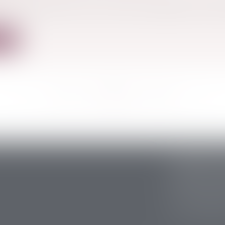
 contracté sans amour, pour des considérations raiso
ite
<<
<
...
353
354
355
356
357
358
359
...
>
>>
CABINET S
5 avenue Ari
24200 Sarlat
Tél :
05 53 59 
Fax : 05 53 28