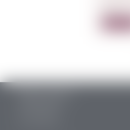
Le mariage
voire...
Lire la su
PERRET & ASSOCIES
14 rue des Carmes
24107 BERGERAC
Tél :
05 53 63 54 20
Fax : 05 53 63 54 21