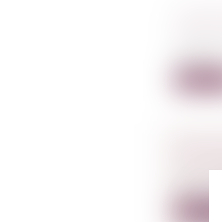
CLAUSES 
LANGUE 
Droit comm
Les clauses
abondant...
Lire la su
DÉTOURN
MANDAT 
Droit péna
La peine c
peu...
Lire la su