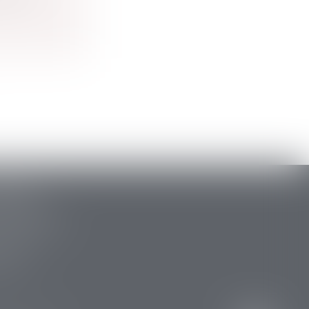
ARLAT
stide Briand
 la Canéda
34 88
 15 47