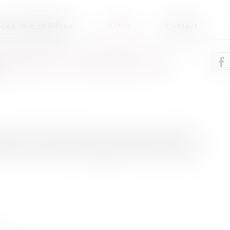
ces immobilières
Actus
Contact
IDICTION : ATTENTION À LA
rissent un contentieux abondant. Fréquemment
les sont souvent contestées une fois le litige