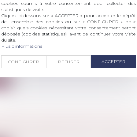
cookies soumis à votre consentement pour collecter des
statistiques de visite.
Cliquez ci-dessous sur « ACCEPTER » pour accepter le dépôt
de l'ensemble des cookies ou sur « CONFIGURER » pour
choisir quels cookies nécessitant votre consentement seront
ION VACANTE ET PRESCRIPTION : ABSENCE 
déposés (cookies statistiques), avant de continuer votre visite
du site.
ION EN L’ABSENCE DE TITRE EXÉCUTOIRE
Plus d'informations
 famille, des personnes et de leur patrimoine
/
Patrimo
ACCEPTER
e d’une succession vacante n’interrompt ni ne suspen
CONFIGURER
REFUSER
eme...
ite
FISCAUX : LA LISTE FRANÇAISE POUR 2025
l
/
Droit pénal des affaires
 « États et territoires non coopératifs », dressée par la F