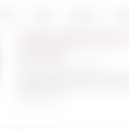
abinet
Équipe
Expertises
Annon
CLAUSES ATTRIBUTIVES DE JUR
LANGUE DU RENVOI AUX CGV
Publié le :
23/05/2025
Droit commercial
Source :
www.lemag-juridique.com
Les clauses attributives de juridiction nour
acceptées lors de la conclusion du contrat, el
survenu...
Lire la suite