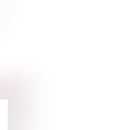
 À LA
x
CTION DE
TAIRES
publique ne