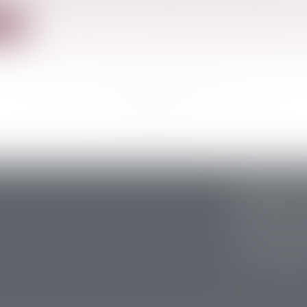
ite
<<
<
...
53
54
55
56
57
58
59
...
>
>>
CABINET S
5 avenue Ari
24200 Sarlat
Tél :
05 53 59 
Fax : 05 53 28