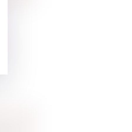
DE
ine et
d
rance...