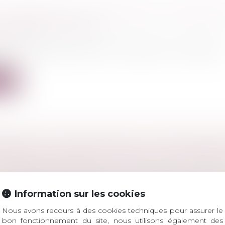
ATTRIBUTIVES DE JURIDICTION : ATTENTION
DU RENVOI AUX CGV
ercial
 attributives de juridiction nourrissent un contentieu
.
ite
EMENT DE FONDS PUBLICS : PAS D’INTERDI
ÉLECTIF AU TITRE DES PEINES COMPLÉMEN
l
/
Procédure pénale
omplémentaire d’interdiction d’exercer une fonction 
Information sur les cookies
Nous avons recours à des cookies techniques pour assurer le
ite
bon fonctionnement du site, nous utilisons également des