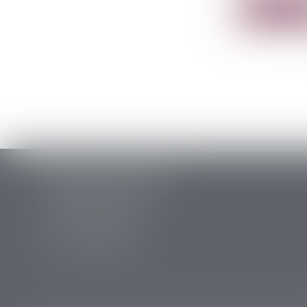
Lire la su
PERRET & ASSOCIES
14 rue des Carmes
24107 BERGERAC
Tél :
05 53 63 54 20
Fax : 05 53 63 54 21
Accueil
Cabinet
Équipe
Expertises
Annonces immobi