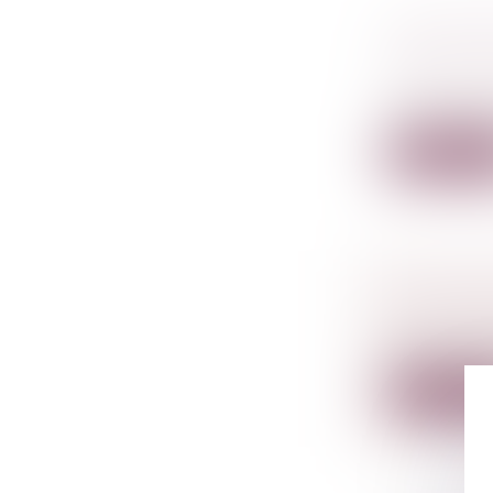
CLAUSE 
OBLIGAT
Droit comm
Aux termes d
Lire la su
ESCROQU
Droit péna
Depuis l'ét
Lire la su