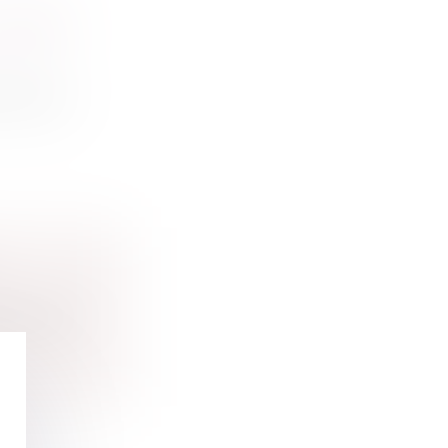
 FORCE
 formés...
agues de...