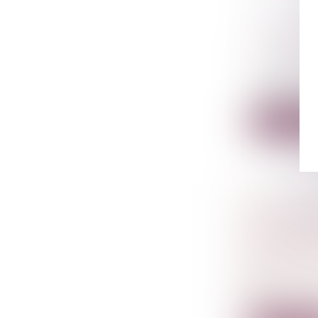
QU’EST-C
Droit de la
succession
L’indivisi
complexe...
Lire la su
ENCADRE
ALIMENT
DÉCRET 
Droit de l
Dans l’atte
sur...