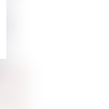
ine et
idique
ES : LE
ropéenne