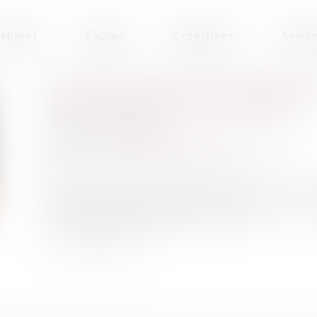
abinet
Équipe
Expertises
Annon
CLAUSE DE NON-CONCURRENCE
OBLIGATOIRE DES CONTRATS
Publié le :
26/04/2024
Droit commercial
/
Droit de la concurrence
Source :
www.lemag-juridique.com
Aux termes de l’article 1103 du Code civil, « 
loi à ceux qui les ont faits ». Dès lors, une fo
s’impose aux parties...
Lire la suite