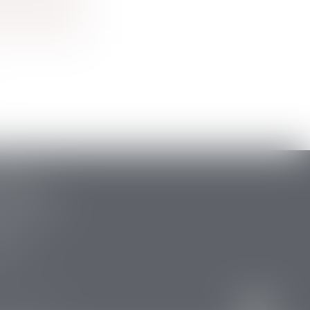
ARLAT
stide Briand
 la Canéda
34 88
 15 47
res
Articles