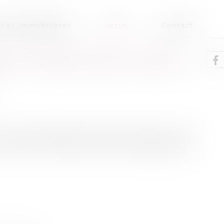
ces immobilières
Actus
Contact
 ET PRIMAUTÉ DE LA FORCE
les contrats légalement formés tiennent lieu de
is conclu, le contrat prend force obligatoire et