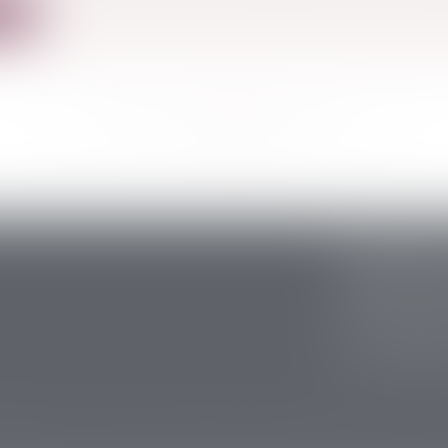
ite
<<
<
...
145
146
147
148
149
150
151
...
>
>>
CABINET S
5 avenue Ari
24200 Sarlat
Tél :
05 53 59 
Fax : 05 53 28
lières
Actus
Contact
Plan du site
Mentions légales
Honorai