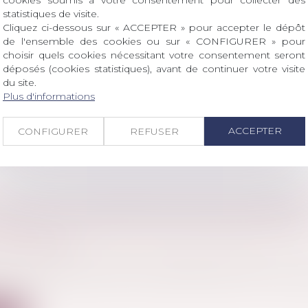
cookies soumis à votre consentement pour collecter des
statistiques de visite.
E QUE L’INDIVISION EN SUCCESSION ?
Cliquez ci-dessous sur « ACCEPTER » pour accepter le dépôt
de l'ensemble des cookies ou sur « CONFIGURER » pour
 famille, des personnes et de leur patrimoine
/
Patrimo
choisir quels cookies nécessitant votre consentement seront
déposés (cookies statistiques), avant de continuer votre visite
on en succession se présente comme un mécanisme jur
du site.
Plus d'informations
ite
ACCEPTER
CONFIGURER
REFUSER
MENT DE LA DÉNOMINATION DES DENRÉES
AIRES COMPORTANT DES PROTÉINES VÉGÉTAL
SUSPENDU
a consommation
/
Conformité des biens et services
nte de la position de la cour de justice de l’union eu