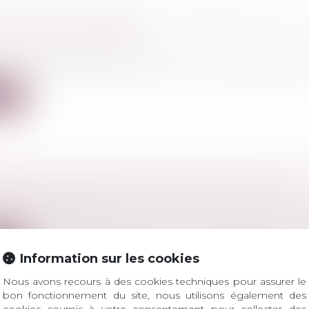
DE NON-CONCURRENCE ET PRIMAUTÉ DE LA
OIRE DES CONTRATS
ercial
/
Droit de la concurrence
e l’article 1103 du Code civil, « les contrats légalement
ite
ERIE À L’ACCUSATION DE FRAUDE FISCALE
l
/
(NPU) Infraction
é 2023, Cybermalveillance.gouv.fr a identifié plusieurs v
ite
Information sur les cookies
Nous avons recours à des cookies techniques pour assurer le
bon fonctionnement du site, nous utilisons également des