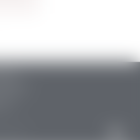
ARLAT
stide Briand
 la Canéda
34 88
 15 47
res
Articles