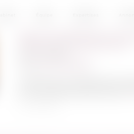
abinet
Équipe
Expertises
Annon
CEDH : LES TERMES DE LA CO
PRÉSOMPTION D’INNOCENCE
Publié le :
25/07/2024
Droit pénal
/
(NPU) Infraction
Source :
www.actu-juridique.fr
Le requérant est un ressortissant français, as
nom de l’une d’elles. Ces sociétés furent ma
pour un groupe de sociétés commerciales...
Li