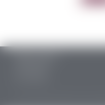
PERRET & ASSOCIES
14 rue des Carmes
24107 BERGERAC
Tél :
05 53 63 54 20
Fax : 05 53 63 54 21
Accueil
Cabinet
Équipe
Expertises
Annonces immobi