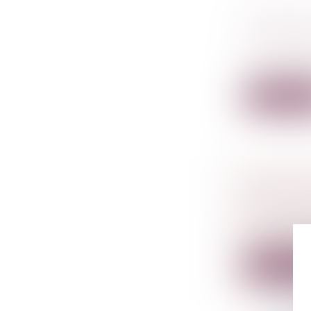
MODIFIC
TITRES A
Droit des s
La modificat
Lire la su
PUBLICAT
SAISIE E
Droit péna
La loi n° 20
Lire la su