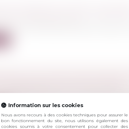
ATION INOPINÉE D'UN CONTRAT DE CESSION
VANT LA SIGNATURE DE L'ACTE : L'ABUS ÉCA
ociétés
/
Transmission d’entreprise
ion d'un contrat de cession de titres par l'acquéreur la 
ite
ION DE LOI SUR L'EFFICACITÉ DES DISPOSIT
T DE CONFISCATION DES AVOIRS CRIMINELS
l
/
Procédure pénale
24-582 du 24 juin 2024 améliorant l’efficacité des disposi
Information sur les cookies
ite
Nous avons recours à des cookies techniques pour assurer le
bon fonctionnement du site, nous utilisons également des
cookies soumis à votre consentement pour collecter des