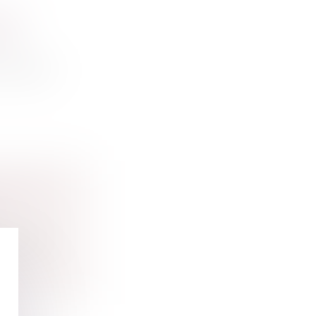
 DE
RTÉ
veille d...
IFS DE
tifs de...