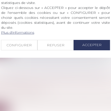
statistiques de visite.
Cliquez ci-dessous sur « ACCEPTER » pour accepter le dépôt
de l'ensemble des cookies ou sur « CONFIGURER » pour
ITÉ DE LA CONCURRENCE CONFIRME ENQUÊ
choisir quels cookies nécessitant votre consentement seront
déposés (cookies statistiques), avant de continuer votre visite
du site.
ercial
/
Droit de la concurrence
Plus d'informations
 été faite par Benoît Cœuré, président de l’Autorité d
ACCEPTER
CONFIGURER
REFUSER
ite
LES TERMES DE LA CONDAMNATION PÉNALE E
TION D’INNOCENCE
l
/
(NPU) Infraction
t est un ressortissant français, associé de deux sociétés
ite