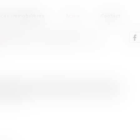
ces immobilières
Actus
Contact
NDAMNATION PÉNALE ET LA
socié de deux sociétés d’audit et signataire au
ndatées en qualité de commissaire aux comptes
re la suite