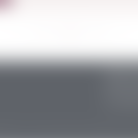
<<
<
...
127
128
129
130
131
132
133
...
>
>>
CABINET S
5 avenue Ari
24200 Sarlat
Tél :
05 53 59 
Fax : 05 53 28
lières
Actus
Contact
Plan du site
Mentions légales
Honorai