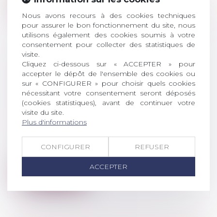
Nous avons recours à des cookies techniques
pour assurer le bon fonctionnement du site, nous
utilisons également des cookies soumis à votre
consentement pour collecter des statistiques de
visite.
ICPE : LE NON RESPECT DE LA
Cliquez ci-dessous sur « ACCEPTER » pour
accepter le dépôt de l'ensemble des cookies ou
RÉGLEMENTATION PEUT
sur « CONFIGURER » pour choisir quels cookies
CONSTITUER UN TROUBLE
nécessitant votre consentement seront déposés
COMMERCIAL ET UN ACTE DE
(cookies statistiques), avant de continuer votre
CONCURRENCE DÉLOYALE
visite du site.
Plus d'informations
Droit commercial
/
Droit de la
concurrence
Le juge civil estime que le non-respect de
CONFIGURER
REFUSER
la réglementation des ICPE peut co...
ACCEPTER
Lire la suite