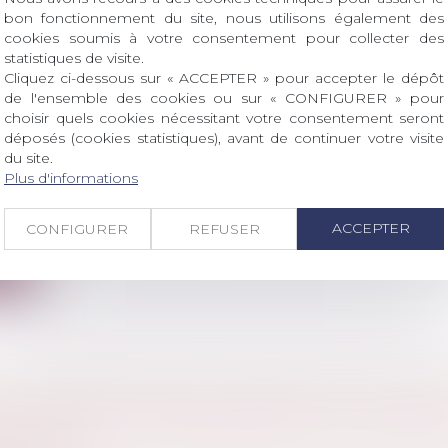
bon fonctionnement du site, nous utilisons également des
ite
cookies soumis à votre consentement pour collecter des
statistiques de visite.
Cliquez ci-dessous sur « ACCEPTER » pour accepter le dépôt
de l'ensemble des cookies ou sur « CONFIGURER » pour
choisir quels cookies nécessitant votre consentement seront
déposés (cookies statistiques), avant de continuer votre visite
SUR L’OBLIGATION DU BAILLEUR DE GARANT
du site.
Plus d'informations
NCE PAISIBLE DES LOCAUX
ercial
/
Baux commerciaux
le 1719, 1° et 2° du Code civil, le bailleur doit, par la natu
ACCEPTER
CONFIGURER
REFUSER
ite
ET CONFIRMATION DU CONTRAT VICIÉ : ZOO
IATION DE LA CONNAISSANCE DU VICE PAR 